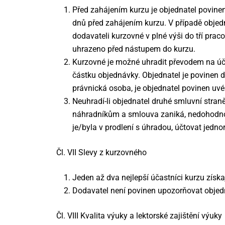
Před zahájením kurzu je objednatel povinen 
dnů před zahájením kurzu. V případě objedn
dodavateli kurzovné v plné výši do tří prac
uhrazeno před nástupem do kurzu.
Kurzovné je možné uhradit převodem na úče
částku objednávky. Objednatel je povinen 
právnická osoba, je objednatel povinen uvés
Neuhradí-li objednatel druhé smluvní stran
náhradníkům a smlouva zaniká, nedohodnou-
je/byla v prodlení s úhradou, účtovat jedn
Čl. VII Slevy z kurzovného
Jeden až dva nejlepší účastníci kurzu získ
Dodavatel není povinen upozorňovat objedn
Čl. VIII Kvalita výuky a lektorské zajištění výuky