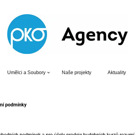
Umělci a Soubory
Naše projekty
Aktuality
ní podmínky
chodních podmínek a pro účely prodeje hudebních kurzů rozumí