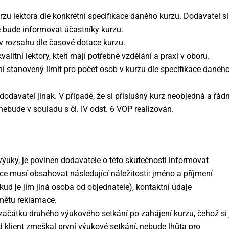
rzu lektora dle konkrétní specifikace daného kurzu. Dodavatel si
 bude informovat účastníky kurzu.
v rozsahu dle časové dotace kurzu.
litní lektory, kteří mají potřebné vzdělání a praxi v oboru.
 stanovený limit pro počet osob v kurzu dle specifikace danéh
 dodavatel jinak. V případě, že si příslušný kurz neobjedná a řád
ebude v souladu s čl. IV odst. 6 VOP realizován.
výuky, je povinen dodavatele o této skutečnosti informovat
e musí obsahovat následující náležitosti: jméno a příjmení
kud je jím jiná osoba od objednatele), kontaktní údaje
dmětu reklamace.
 začátku druhého výukového setkání po zahájení kurzu, čehož si 
 klient zmeškal první výukové setkání, nebude lhůta pro