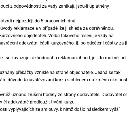
ucí z odpovědnosti za vady zanikají, jsou-li uplatněny
otvrdí nejpozději do 5 pracovních dnů.
ůvody reklamace a v případě, že ji shledá za oprávněnou,
 kurzovného objednateli. Volba takového řešení je vždy na
avrácení adekvátní části kurzovného, tj. po odečtení částky za j
ík, se zavazuje rozhodnout o reklamaci ihned, je-li to možné, ne
znány překážky vzniklé na straně objednatele. Jedná se tak
átu důvodu k navštěvování kurzu s ohledem na změnu okolnost
vněž uznáno zrušení hodiny ze strany dodavatele. Dodavatel s
y či adekvátně prodloužit trvání kurzu.
stí vyplývajících ze smlouvy, k nimž došlo následkem vyšší