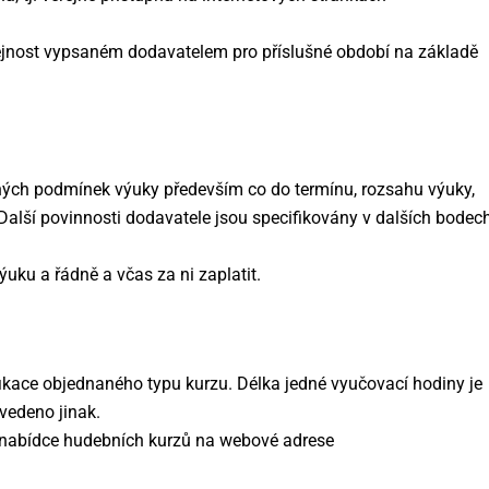
řejnost vypsaném dodavatelem pro příslušné období na základě
ných podmínek výuky především co do termínu, rozsahu výuky,
í. Další povinnosti dodavatele jsou specifikovány v dalších bodec
uku a řádně a včas za ni zaplatit.
ikace objednaného typu kurzu. Délka jedné vyučovací hodiny je
uvedeno jinak.
í nabídce hudebních kurzů na webové adrese