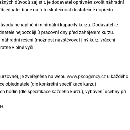
ných důvodů zajistit, je dodavatel oprávněn zvolit náhradní
 Objednatel bude na tuto skutečnost dostatečně dopředu
 důvodu nenaplnění minimální kapacity kurzu. Dodavatel je
dnatele nejpozději 3 pracovní dny před zahájením kurzu.
 náhradní řešení (možnost navštěvovat jiný kurz, vrácení
atné v plné výši.
 kurzovné), je zveřejněna na webu
www.pkoagency.cz
u každého
e objednatele (dle konkrétní specifikace kurzu).
h hodin (dle specifikace každého kurzu), vybavení učebny při
H.