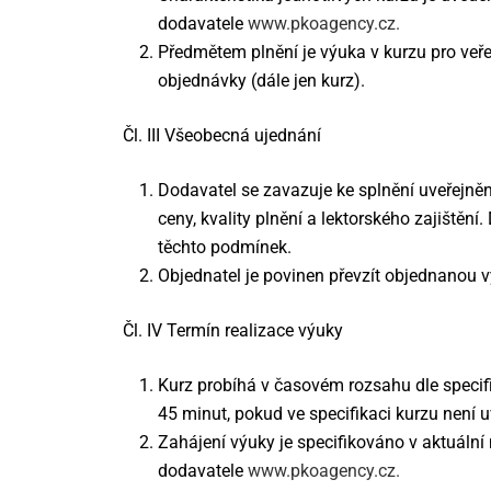
dodavatele
www.pkoagency.cz
.
Předmětem plnění je výuka v kurzu pro ve
objednávky (dále jen kurz).
Čl. III Všeobecná ujednání
Dodavatel se zavazuje ke splnění uveřejně
ceny, kvality plnění a lektorského zajištěn
těchto podmínek.
Objednatel je povinen převzít objednanou vý
Čl. IV Termín realizace výuky
Kurz probíhá v časovém rozsahu dle specif
45 minut, pokud ve specifikaci kurzu není 
Zahájení výuky je specifikováno v aktuáln
dodavatele
www.pkoagency.cz
.