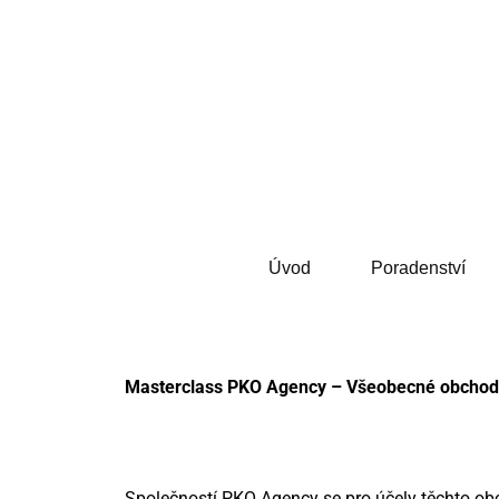
PKO Agency
Úvod
Poradenství
Masterclass PKO Agency – Všeobecné obchod
Společností PKO Agency se pro účely těchto ob