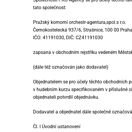
tato společnost:
Pražský komorní orchestr-agentura,spol.s r.o.
Černokostelecká 937/6, Strašnice, 100 00 Prah
IČO: 41191030, DIČ: CZ41191030
zapsaná v obchodním rejstříku vedeném Městsk
(dále též označován jako dodavatel)
Objednatelem se pro účely těchto obchodních p
v hudebním kurzu specifikovaném v příslušné o
objednateli potvrdil objednávku.
Dodavatel a objednatel dále společně označován
Čl. I Úvodní ustanovení