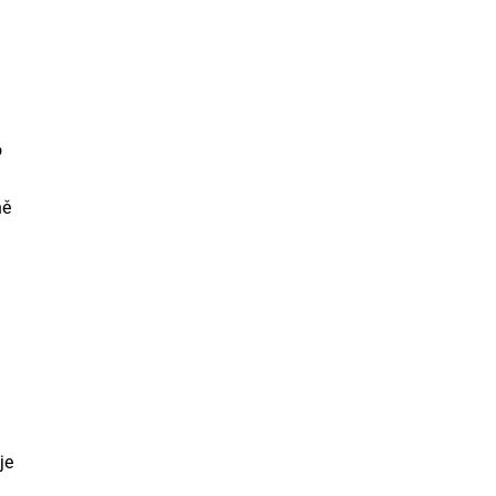
o
ně
je