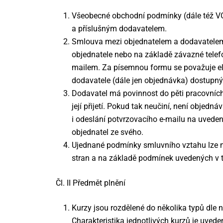
Všeobecné obchodní podmínky (dále též VO
a příslušným dodavatelem.
Smlouva mezi objednatelem a dodavatelem 
objednatele nebo na základě závazné telefo
mailem. Za písemnou formu se považuje el
dodavatele (dále jen objednávka) dostupn
Dodavatel má povinnost do pěti pracovních
její přijetí. Pokud tak neučiní, není objed
i odeslání potvrzovacího e-mailu na uvede
objednatel ze svého.
Ujednané podmínky smluvního vztahu lze 
stran a na základě podmínek uvedených v
Čl. II Předmět plnění
Kurzy jsou rozdělené do několika typů dle ná
Charakteristika jednotlivých kurzů je uvede