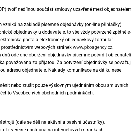
P) tvoří nedílnou součást smlouvy uzavřené mezi objednatele
vzniká na základě písemné objednávky (on-line přihlášky)
nické objednávky u dodavatele, to vše vždy potvrzené zpětně e-
ektronická pošta a elektronický objednávkový formulář
ý prostřednictvím webových stránek
www.pkoagency.cz
.
 dnů ode dne obdržení objednávky písemně potvrdit objednateli
návka považována za přijatou. Za potvrzení objednávky se považuj
nou adresu objednatele. Náklady komunikace na dálku nese
měnit nebo zrušit pouze výslovným ujednáním obou smluvních
 těchto Všeobecných obchodních podmínkách.
strojů (dále se dělí na aktivní a pasivní účastníky).
ná, tj. veřejně přístupná na internetových stránkách