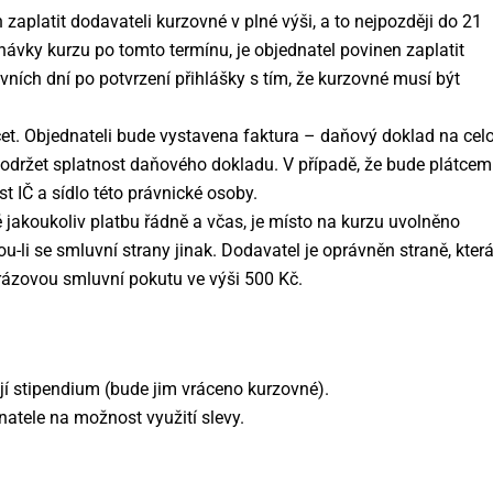
zaplatit dodavateli kurzovné v plné výši, a to nejpozději do 21
ávky kurzu po tomto termínu, je objednatel povinen zaplatit
ovních dní po potvrzení přihlášky s tím, že kurzovné musí být
t. Objednateli bude vystavena faktura – daňový doklad na cel
dodržet splatnost daňového dokladu. V případě, že bude plátcem
t IČ a sídlo této právnické osoby.
ě jakoukoliv platbu řádně a včas, je místo na kurzu uvolněno
li se smluvní strany jinak. Dodavatel je oprávněn straně, kter
orázovou smluvní pokutu ve výši 500 Kč.
ají stipendium (bude jim vráceno kurzovné).
atele na možnost využití slevy.